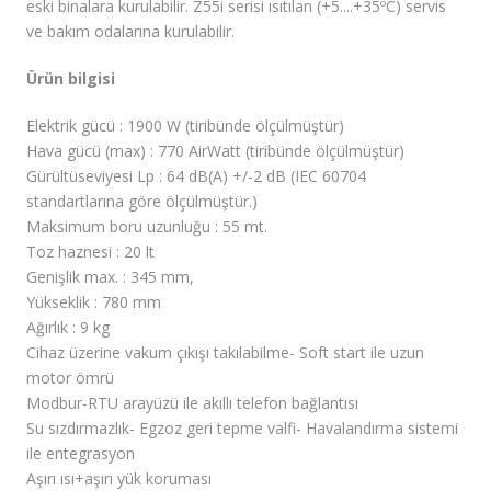
eski binalara kurulabilir. Z55i serisi ısıtılan (+5....+35ºC) servis
ve bakım odalarına kurulabilir.
Ürün bilgisi
Elektrik gücü : 1900 W (tiribünde ölçülmüştür)
Hava gücü (max) : 770 AirWatt (tiribünde ölçülmüştür)
Gürültüseviyesi Lp : 64 dB(A) +/-2 dB (IEC 60704
standartlarına göre ölçülmüştür.)
Maksimum boru uzunluğu : 55 mt.
Toz haznesi : 20 lt
Genişlik max. : 345 mm,
Yükseklik : 780 mm
Ağırlık : 9 kg
Cihaz üzerine vakum çıkışı takılabilme- Soft start ile uzun
motor ömrü
Modbur-RTU arayüzü ile akıllı telefon bağlantısı
Su sızdırmazlık- Egzoz geri tepme valfi- Havalandırma sistemi
ile entegrasyon
Aşırı ısı+aşırı yük koruması