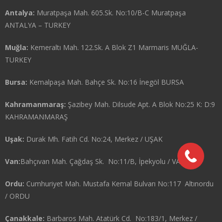
Antalya:
Muratpaşa Mah. 605.Sk. No:10/B-C Muratpaşa
ANTALYA – TURKEY
Muğla:
Kemeraltı Mah. 122.Sk. A Blok Z1 Marmaris MUĞLA-
TURKEY
Bursa:
Kemalpaşa Mah. Bahçe Sk. No:16 İnegöl BURSA
Kahramanmaraş:
Şazibey Mah. Dilsude Apt. A Blok No:25 K: D:9
KAHRAMANMARAŞ
Uşak:
Durak Mh. Fatih Cd. No:24, Merkez / UŞAK
Van:
Bahçıvan Mah. Çağdaş Sk. No:11/B, İpekyolu / VAN
Ordu:
Cumhuriyet Mah. Mustafa Kemal Bulvarı No:117 Altınordu
/ ORDU
Çanakkale:
Barbaros Mah. Atatürk Cd. No:183/1, Merkez /