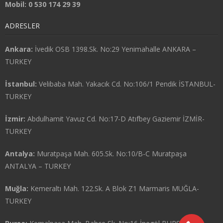
Mobil: 0 530 174 29 39
ADRESLER
Ankara:
İvedik OSB 1398.Sk. No:29 Yenimahalle ANKARA –
TURKEY
İstanbul:
Velibaba Mah. Yakacık Cd. No:106/1 Pendik İSTANBUL-
TURKEY
İzmir:
Abdulhamit Yavuz Cd. No:17-D Atıfbey Gaziemir İZMİR-
TURKEY
Antalya:
Muratpaşa Mah. 605.Sk. No:10/B-C Muratpaşa
ANTALYA – TURKEY
Muğla:
Kemeraltı Mah. 122.Sk. A Blok Z1 Marmaris MUĞLA-
TURKEY