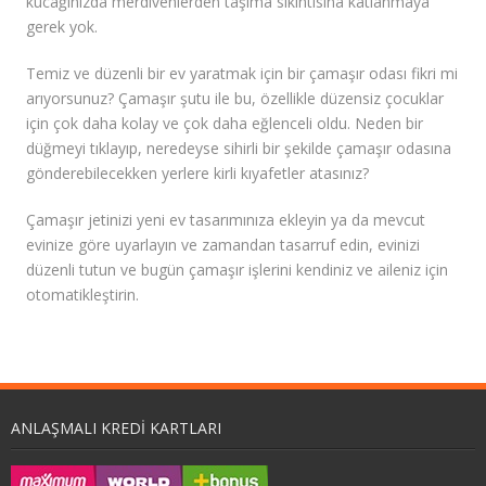
kucağınızda merdivenlerden taşıma sıkıntısına katlanmaya
gerek yok.
Temiz ve düzenli bir ev yaratmak için bir çamaşır odası fikri mi
arıyorsunuz? Çamaşır şutu ile bu, özellikle düzensiz çocuklar
için çok daha kolay ve çok daha eğlenceli oldu. Neden bir
düğmeyi tıklayıp, neredeyse sihirli bir şekilde çamaşır odasına
gönderebilecekken yerlere kirli kıyafetler atasınız?
Çamaşır jetinizi yeni ev tasarımınıza ekleyin ya da mevcut
evinize göre uyarlayın ve zamandan tasarruf edin, evinizi
düzenli tutun ve bugün çamaşır işlerini kendiniz ve aileniz için
otomatikleştirin.
ANLAŞMALI KREDI KARTLARI