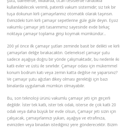
şutu, dairelerde, villalarda, ticari tesislerde rahatlıkla
kullanılabilecek verimli, patentli vakum sistemidir; siz tek bir
tuşa dokunun kirli çamaşırlarınız otomatik olarak taşınsın.
Evinizdeki tüm kirli çamaşır sepetlerine güle güle deyin. Eşsiz
vakumlu çamaşır jeti tasarımımız sayesinde evde birkaç
noktaya çamaşır toplama girişi koymak mümkündür...
200 yıl önce ilk çamaşır şutları zeminde basit bir delikti ve kirli
çamaşırları deliğe bırakacaktın. Geleneksel çamaşır şutu
sadece aşağıya doğru bir yönde çalışmaktadır, bu nedenle iki
katlı evler ve üstü ile sınırlıdır. Çamaşır odası için mükemmel
konum bodrum katı veya zemin katta değilse ne yaparsınız?
Ve çamaşır şutu ağızları dikey olması gerektiği için bazı
binalarda uygulamak mümkün olmayabilir.
Bu, son teknoloji ürünü vakumlu çamaşır jeti için geçerli
değildir. İster tek katlı, ister tek odalı, isterse de çok katlı 20
odalı veya daha büyük bir evde olsun, Çamaşır jeti sizin için
çalışacak, çamaşırlarınızı yukarı, aşağıya ve etrafınıza,
evinizden veya binadan istediğiniz yere gönderecektir. Bizim