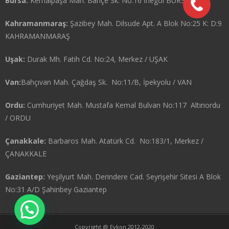
Bursa:
Kemalpaşa Mah. Bahçe Sk. No:16 İnegöl BURSA
Kahramanmaraş:
Şazibey Mah. Dilsude Apt. A Blok No:25 K: D:9
KAHRAMANMARAŞ
Uşak:
Durak Mh. Fatih Cd. No:24, Merkez / UŞAK
Van:
Bahçıvan Mah. Çağdaş Sk. No:11/B, İpekyolu / VAN
Ordu:
Cumhuriyet Mah. Mustafa Kemal Bulvarı No:117 Altınordu
/ ORDU
Çanakkale:
Barbaros Mah. Atatürk Cd. No:183/1, Merkez /
ÇANAKKALE
Gaziantep:
Yeşilyurt Mah. Derindere Cad. Seyrişehir Sitesi A Blok
No:31 A/D Şahinbey Gaziantep
Copyright @ Evkon 2012-2020