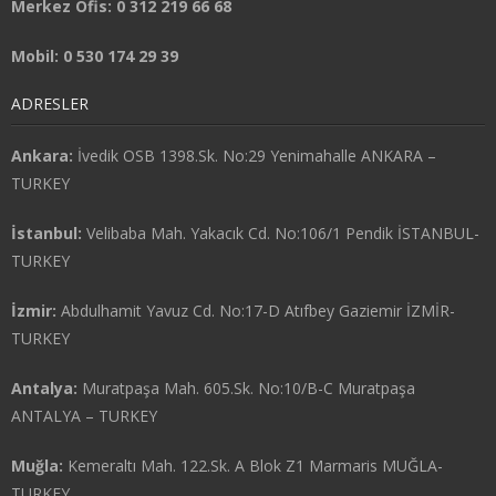
Merkez Ofis: 0 312 219 66 68
Mobil: 0 530 174 29 39
ADRESLER
Ankara:
İvedik OSB 1398.Sk. No:29 Yenimahalle ANKARA –
TURKEY
İstanbul:
Velibaba Mah. Yakacık Cd. No:106/1 Pendik İSTANBUL-
TURKEY
İzmir:
Abdulhamit Yavuz Cd. No:17-D Atıfbey Gaziemir İZMİR-
TURKEY
Antalya:
Muratpaşa Mah. 605.Sk. No:10/B-C Muratpaşa
ANTALYA – TURKEY
Muğla:
Kemeraltı Mah. 122.Sk. A Blok Z1 Marmaris MUĞLA-
TURKEY