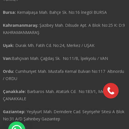
Bursa:
Kemalpaşa Mah. Bahçe Sk. No:16 İnegöl BURSA
Kahramanmaraş:
Şazibey Mah. Dilsude Apt. A Blok No:25 K: D:9
KAHRAMANMARAŞ
Uşak:
Durak Mh. Fatih Cd. No:24, Merkez / UŞAK
Van:
Bahçıvan Mah. Çağdaş Sk. No:11/B, İpekyolu / VAN
Ordu:
Cumhuriyet Mah. Mustafa Kemal Bulvarı No:117 Altınordu
/ ORDU
Çanakkale:
Barbaros Mah. Atatürk Cd. No:183/1, Merkez /
ÇANAKKALE
Gaziantep:
Yeşilyurt Mah. Derindere Cad. Seyrişehir Sitesi A Blok
No:31 A/D Şahinbey Gaziantep