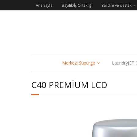
Ana Sayfa
Bayilik/İş Ortaklığı
Yardım ve destek
Merkezi Süpürge
LaundryJET Ç
C40 PREMIUM LCD