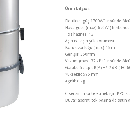
Ürün bilgisi:
Eletriksel güç 1700W( tribünde ölç
Hava gücü (max) 670W ( trinbünde 
Toz haznesi 13 l
Aşırı ısı+aşırı yük koruması
Boru uzunluğu (max) 45 m
Genişlik 350mm
Vakum (max) 32 kPa( tribünde ölçü
Gürültü 57 Lp dB(A) +/-2 dB (IEC 6
Yükseklik 595 mm
Ağırlık 8 kg
C serisini monte etmek için PPC kiti
Duvar aparatı tek başına da satın alı