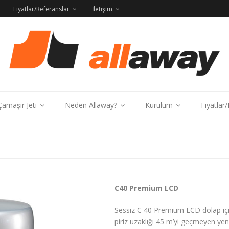
Fiyatlar/Referanslar
İletişim
amaşır Jeti
Neden Allaway?
Kurulum
Fiyatlar
C40 Premium LCD
Sessiz C 40 Premium LCD dolap içi
piriz uzaklığı 45 m’yi geçmeyen yeni