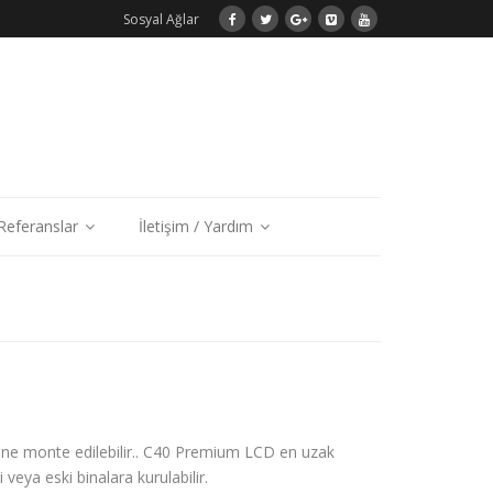
Sosyal Ağlar
/Referanslar
İletişim / Yardım
ne monte edilebilir.. C40 Premium LCD en uzak
 veya eski binalara kurulabilir.