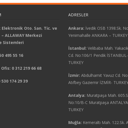
M
ADRESLER
k Elektronik Oto. San. Tic. ve
Ankara:
İvedik OSB 1398.Sk. N
i. – ALLAWAY Merkezi
Yenimahalle ANKARA – TURKEY
 Sistemleri
İstanbul:
Velibaba Mah. Yakacı
850 495 55 16
Cd. No:106/1 Pendik İSTANBUL-
TURKEY
Ofis: 0 312 219 66 68
İzmir:
Abdulhamit Yavuz Cd. No
0 530 174 29 39
Atıfbey Gaziemir İZMİR- TURKE
Antalya:
Muratpaşa Mah. 605.S
No:10/B-C Muratpaşa ANTALYA
TURKEY
Muğla:
Kemeraltı Mah. 122.Sk. 