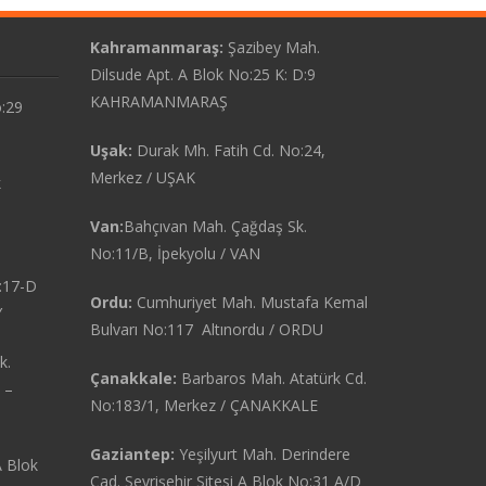
Kahramanmaraş:
Şazibey Mah.
Dilsude Apt. A Blok No:25 K: D:9
KAHRAMANMARAŞ
o:29
Uşak:
Durak Mh. Fatih Cd. No:24,
Merkez / UŞAK
k
Van:
Bahçıvan Mah. Çağdaş Sk.
No:11/B, İpekyolu / VAN
:17-D
Ordu:
Cumhuriyet Mah. Mustafa Kemal
Y
Bulvarı No:117 Altınordu / ORDU
k.
Çanakkale:
Barbaros Mah. Atatürk Cd.
 –
No:183/1, Merkez / ÇANAKKALE
Gaziantep:
Yeşilyurt Mah. Derindere
A Blok
Cad. Seyrişehir Sitesi A Blok No:31 A/D