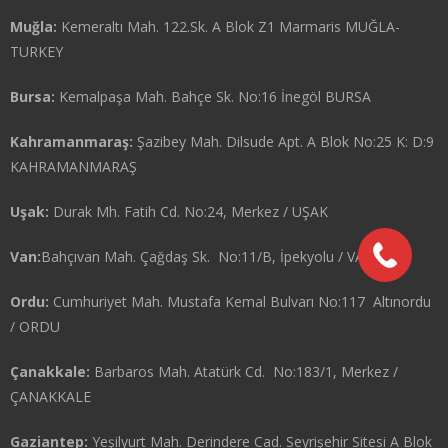
Muğla:
Kemeraltı Mah. 122.Sk. A Blok Z1 Marmaris MUĞLA-
TURKEY
Bursa:
Kemalpaşa Mah. Bahçe Sk. No:16 İnegöl BURSA
Kahramanmaraş:
Şazibey Mah. Dilsude Apt. A Blok No:25 K: D:9
KAHRAMANMARAŞ
Uşak:
Durak Mh. Fatih Cd. No:24, Merkez / UŞAK
Van:
Bahçıvan Mah. Çağdaş Sk. No:11/B, İpekyolu / VAN
Ordu:
Cumhuriyet Mah. Mustafa Kemal Bulvarı No:117 Altınordu
/ ORDU
Çanakkale:
Barbaros Mah. Atatürk Cd. No:183/1, Merkez /
ÇANAKKALE
Gaziantep:
Yeşilyurt Mah. Derindere Cad. Seyrişehir Sitesi A Blok