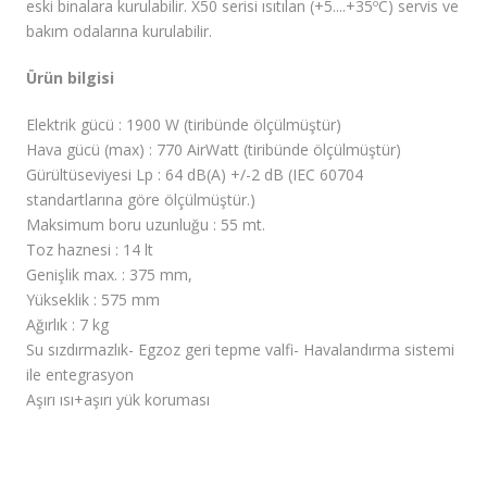
eski binalara kurulabilir. X50 serisi ısıtılan (+5....+35ºC) servis ve
bakım odalarına kurulabilir.
Ürün bilgisi
Elektrik gücü : 1900 W (tiribünde ölçülmüştür)
Hava gücü (max) : 770 AirWatt (tiribünde ölçülmüştür)
Gürültüseviyesi Lp : 64 dB(A) +/-2 dB (IEC 60704
standartlarına göre ölçülmüştür.)
Maksimum boru uzunluğu : 55 mt.
Toz haznesi : 14 lt
Genişlik max. : 375 mm,
Yükseklik : 575 mm
Ağırlık : 7 kg
Su sızdırmazlık- Egzoz geri tepme valfi- Havalandırma sistemi
ile entegrasyon
Aşırı ısı+aşırı yük koruması