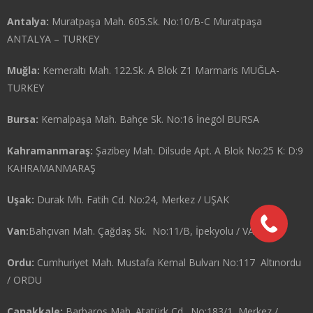
Antalya:
Muratpaşa Mah. 605.Sk. No:10/B-C Muratpaşa
ANTALYA – TURKEY
Muğla:
Kemeraltı Mah. 122.Sk. A Blok Z1 Marmaris MUĞLA-
TURKEY
Bursa:
Kemalpaşa Mah. Bahçe Sk. No:16 İnegöl BURSA
Kahramanmaraş:
Şazibey Mah. Dilsude Apt. A Blok No:25 K: D:9
KAHRAMANMARAŞ
Uşak:
Durak Mh. Fatih Cd. No:24, Merkez / UŞAK
Van:
Bahçıvan Mah. Çağdaş Sk. No:11/B, İpekyolu / VAN
Ordu:
Cumhuriyet Mah. Mustafa Kemal Bulvarı No:117 Altınordu
/ ORDU
Çanakkale:
Barbaros Mah. Atatürk Cd. No:183/1, Merkez /