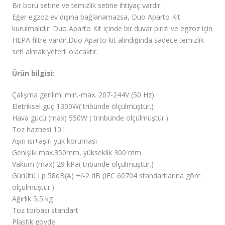
Bir boru setine ve temizlik setine ihtiyaç vardır.
Eğer egzoz ev dışına bağlanamazsa, Duo Aparto Kit
kurulmalıdır. Duo Aparto Kit içinde bir duvar pirizi ve egzoz için
HEPA filtre vardır.Duo Aparto kit alındığında sadece temizlik
seti almak yeterli olacaktır.
Ürün bilgisi:
Çalışma gerilimi min.-max. 207-244V (50 Hz)
Eletriksel güç 1300W( tribünde ölçülmüştür.)
Hava gücü (max) 550W ( trinbünde ölçülmüştür.)
Toz haznesi 10 l
Aşırı ısı+aşırı yük koruması
Genişlik max.350mm, yükseklik 300 mm
Vakum (max) 29 kPa( tribünde ölçülmüştür.)
Gürültü Lp 58dB(A) +/-2 dB (IEC 60704 standartlarına göre
ölçülmüştür.)
Ağırlık 5,5 kg
Toz torbası standart
Plastik gövde