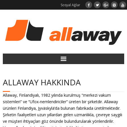
Sosyal Ağlar
Merkezi Süpürge
ALLAWAY HAKKINDA
LaundryJET Çamaşır Jeti
Allaway, Finlandiyalı, 1982 yılında kurulmuş “merkezi vakum
Neden Allaway?
sistemleri” ve “Ufox-nemlendiriciler” üreten bir şirketdir. Allaway
ürünleri Finlandiya, Jyväskylä’da bulunan fabrikada üretilmektedir.
Kurulum
Şirketin faaliyetleri uzun yıllardan gelen uzmanlıkla, çevreye saygılı
ve müşteri ihtiyaçları göz önünde bulundurularak yönlendirilir.