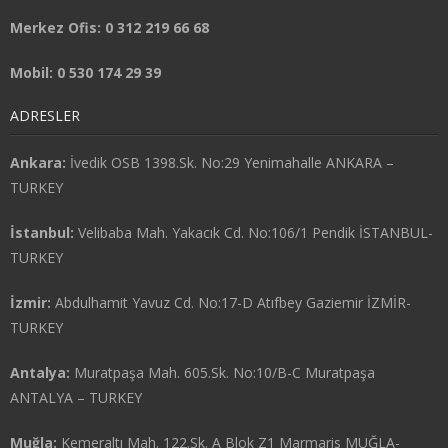
Merkez Ofis: 0 312 219 66 68
Mobil: 0 530 174 29 39
ADRESLER
Ankara:
İvedik OSB 1398.Sk. No:29 Yenimahalle ANKARA –
TURKEY
İstanbul:
Velibaba Mah. Yakacık Cd. No:106/1 Pendik İSTANBUL-
TURKEY
İzmir:
Abdulhamit Yavuz Cd. No:17-D Atıfbey Gaziemir İZMİR-
TURKEY
Antalya:
Muratpaşa Mah. 605.Sk. No:10/B-C Muratpaşa
ANTALYA – TURKEY
Muğla:
Kemeraltı Mah. 122.Sk. A Blok Z1 Marmaris MUĞLA-