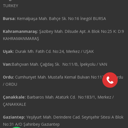
TURKEY
Bursa:
Kemalpaşa Mah. Bahçe Sk. No:16 İnegöl BURSA
Kahramanmaraş:
Şazibey Mah. Dilsude Apt. A Blok No:25 K: D:9
KAHRAMANMARAŞ
Uşak:
Durak Mh. Fatih Cd. No:24, Merkez / UŞAK
Van:
Bahçıvan Mah. Çağdaş Sk. No:11/B, İpekyolu / VAN
Ordu:
Cumhuriyet Mah. Mustafa Kemal Bulvarı No:117 Altınordu
/ ORDU
Çanakkale:
Barbaros Mah. Atatürk Cd. No:183/1, Merkez /
ÇANAKKALE
Gaziantep:
Yeşilyurt Mah. Derindere Cad. Seyrişehir Sitesi A Blok
No:31 A/D Şahinbey Gaziantep