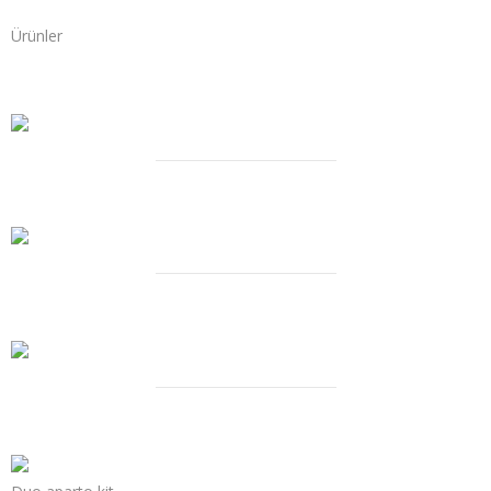
Fiyatlar/Referanslar
Ürünler
İletişim / Yardım
Ana üniteler
Altyapı parçaları
Temizlik setleri
Aksesuarlar