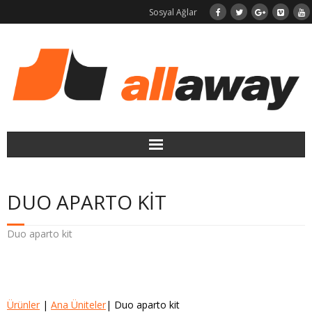
Sosyal Ağlar
Merkezi Süpürge
DUO APARTO KIT
LaundryJET Çamaşır Jeti
Duo aparto kit
Neden Allaway?
Ana Sayfa
Kurulum
Ürünler
|
Ana Üniteler
| Duo aparto kit