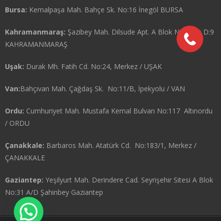
Bursa:
Kemalpaşa Mah. Bahçe Sk. No:16 İnegöl BURSA
Kahramanmaraş:
Şazibey Mah. Dilsude Apt. A Blok No:25 K: D:9
KAHRAMANMARAŞ
Uşak:
Durak Mh. Fatih Cd. No:24, Merkez / UŞAK
Van:
Bahçıvan Mah. Çağdaş Sk. No:11/B, İpekyolu / VAN
Ordu:
Cumhuriyet Mah. Mustafa Kemal Bulvarı No:117 Altınordu
/ ORDU
Çanakkale:
Barbaros Mah. Atatürk Cd. No:183/1, Merkez /
ÇANAKKALE
Gaziantep:
Yeşilyurt Mah. Derindere Cad. Seyrişehir Sitesi A Blok
No:31 A/D Şahinbey Gaziantep